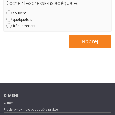
Cochez l’expressions adéquate.
souvent
quelquefois
fréquemment
O MENI
O meni
Predstavitev moje pedagoške prakse