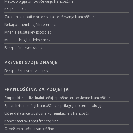
Metodologija pri poučevanju francoščine
Kaj je CECRL?
Zakaj mi zaupati v procesu izobraževanja francoščine
Nekaj pomembnejših referenc
Mnenja slušateljev iz podjetij
Mnenja drugih udeležencev
Brezplačno svetovanje
PREVERI SVOJE ZNANJE
Brezplačen uvrstitveni test
FRANCOŠČINA ZA PODJETJA
Skupinski in individualni tečaji splošne ter poslovne francoščine
Specializirani tečaji francoščine s prilagojeno terminologijo
Učne delavnice poslovne komunikacije v francoščini
Konverzacijski tečaji francoščine
Osvežitveni tečaji francoščine