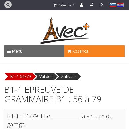
slovensko
Hrvaško
Košarica: 0
Menu
Košarica
B1-1 56/79
Validez
Zahvala
B1-1 EPREUVE DE
GRAMMAIRE B1 : 56 à 79
B1-1 - 56/79. Elle ____________ la voiture du
garage.