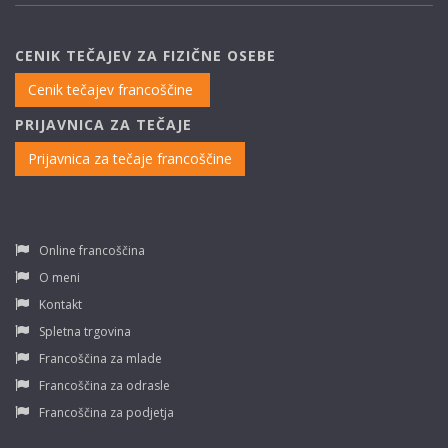
CENIK TEČAJEV ZA FIZIČNE OSEBE
Cenik tečajev francoščine
PRIJAVNICA ZA TEČAJE
Prijavnica za tečaje francoščine
Online francoščina
O meni
Kontakt
Spletna trgovina
Francoščina za mlade
Francoščina za odrasle
Francoščina za podjetja