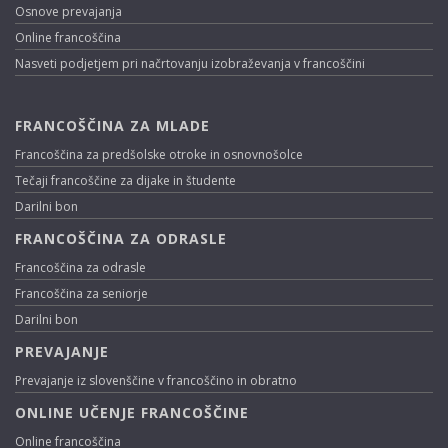
Osnove prevajanja
Online francoščina
Nasveti podjetjem pri načrtovanju izobraževanja v francoščini
FRANCOŠČINA ZA MLADE
Francoščina za predšolske otroke in osnovnošolce
Tečaji francoščine za dijake in študente
Darilni bon
FRANCOŠČINA ZA ODRASLE
Francoščina za odrasle
Francoščina za seniorje
Darilni bon
PREVAJANJE
Prevajanje iz slovenščine v francoščino in obratno
ONLINE UČENJE FRANCOŠČINE
Online francoščina