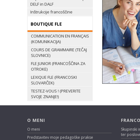
DELF in DALF
Inštrukcije francoščine
BOUTIQUE FLE
COMMUNICATION EN FRANÇAIS
(KOMUNIKACIJA)
COURS DE GRAMMAIRE (TEČAJ
SLOVNICE)
FLE JUNIOR (FRANCOŠČINA ZA
OTROKE)
LEXIQUE FLE (FRANCOSKI
SLOVARČEK)
TESTEZ-VOUS ! (PREVERITE
SVOJE ZNANJE!)
O MENI
FRANCO
O meni
Skupinski i
ter poslov
Predstavitev moje pedagoške prakse