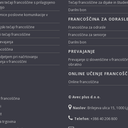
ani tečaji francoščine s prilagojeno
Tečaji francoščine za dijake in štude
ijo
Darilni bon
nice poslovne komunikacije v
FRANCOŠČINA ZA ODRASL
i
ski tečaji francoščine
Francoščina za odrasle
i tečaji francoščine
Francoščina za seniorje
evajanja
Darilni bon
ncoščina
PREVAJANJE
djetjem pri načrtovanju
Prevajanje iz slovenščine v francošči
nja v francoščini
obratno
ONLINE UČENJE FRANCOŠČ
Online francoščina
© Avec plus d.o.o.
 francoščina
i
Naslov:
Brilejeva ulica 15, 1000 L
t
Telefon:
+386 40 206 800
a trgovina