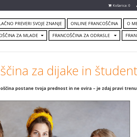
Košarica: 0
AČNO PREVERI SVOJE ZNANJE
ONLINE FRANCOŠČINA
O M
OŠČINA ZA MLADE
FRANCOŠČINA ZA ODRASLE
FRAN
ščina za dijake in študen
coščina postane tvoja prednost in ne ovira – je zdaj pravi tren