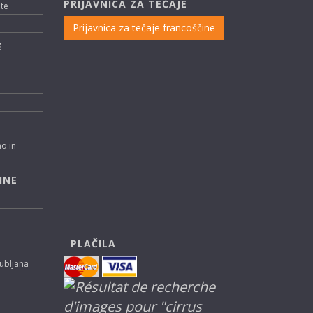
PRIJAVNICA ZA TEČAJE
nte
Prijavnica za tečaje francoščine
E
no in
INE
PLAČILA
jubljana