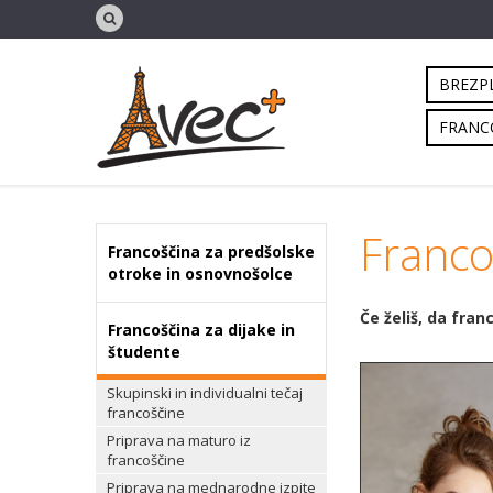
BREZPL
FRANC
Franco
Francoščina za predšolske
otroke in osnovnošolce
Če želiš, da fran
Francoščina za dijake in
študente
Skupinski in individualni tečaj
francoščine
Priprava na maturo iz
francoščine
Priprava na mednarodne izpite