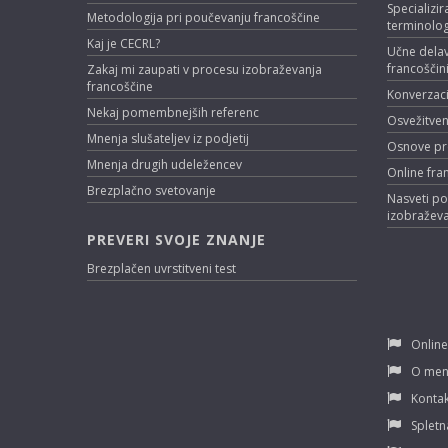
Specializir
Metodologija pri poučevanju francoščine
terminolog
Kaj je CECRL?
Učne delav
francoščin
Zakaj mi zaupati v procesu izobraževanja
francoščine
Konverzacij
Nekaj pomembnejših referenc
Osvežitven
Mnenja slušateljev iz podjetij
Osnove pr
Mnenja drugih udeležencev
Online fra
Brezplačno svetovanje
Nasveti po
izobraževa
PREVERI SVOJE ZNANJE
Brezplačen uvrstitveni test
Online
O men
Kontak
Spletn