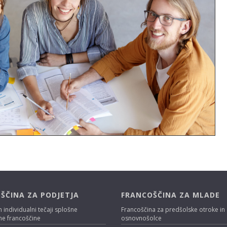
ŠČINA ZA PODJETJA
FRANCOŠČINA ZA MLADE
n individualni tečaji splošne
Francoščina za predšolske otroke in
ne francoščine
osnovnošolce