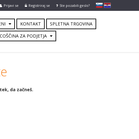
slovensko
Hrvaško
Prijavi se
Registriraj se
Ste pozabili geslo?
ENI
KONTAKT
SPLETNA TRGOVINA
COŠČINA ZA PODJETJA
te
utek, da začneš.