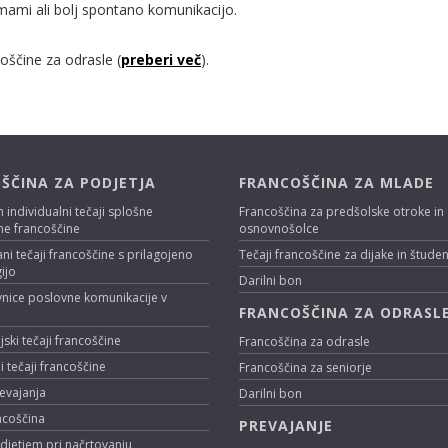
mami ali bolj spontano komunikacijo.
oščine za odrasle (
preberi več
).
ŠČINA ZA PODJETJA
FRANCOŠČINA ZA MLADE
n individualni tečaji splošne
Francoščina za predšolske otroke in
ne francoščine
osnovnošolce
ani tečaji francoščine s prilagojeno
Tečaji francoščine za dijake in štude
ijo
Darilni bon
nice poslovne komunikacije v
FRANCOŠČINA ZA ODRASL
i
ski tečaji francoščine
Francoščina za odrasle
i tečaji francoščine
Francoščina za seniorje
evajanja
Darilni bon
ncoščina
PREVAJANJE
djetjem pri načrtovanju