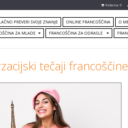
Košarica: 0
AČNO PREVERI SVOJE ZNANJE
ONLINE FRANCOŠČINA
O M
OŠČINA ZA MLADE
FRANCOŠČINA ZA ODRASLE
FRAN
acijski tečaji francoščine