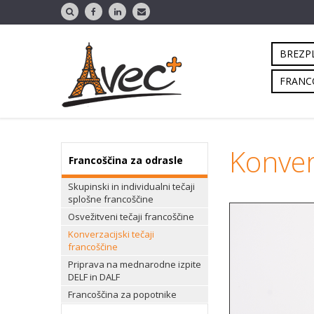
BREZPL
FRANC
Konverz
Francoščina za odrasle
Skupinski in individualni tečaji
splošne francoščine
Osvežitveni tečaji francoščine
Konverzacijski tečaji
francoščine
Priprava na mednarodne izpite
DELF in DALF
Francoščina za popotnike