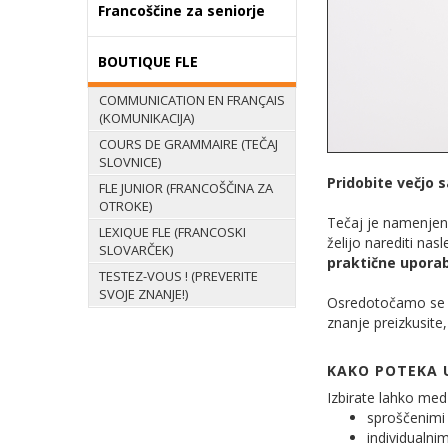
Francoščine za seniorje
BOUTIQUE FLE
COMMUNICATION EN FRANÇAIS
(KOMUNIKACIJA)
COURS DE GRAMMAIRE (TEČAJ
SLOVNICE)
Pridobite večjo 
FLE JUNIOR (FRANCOŠČINA ZA
OTROKE)
Tečaj je namenjen
LEXIQUE FLE (FRANCOSKI
želijo narediti nas
SLOVARČEK)
praktične uporab
TESTEZ-VOUS ! (PREVERITE
SVOJE ZNANJE!)
Osredotočamo se na
znanje preizkusite,
KAKO POTEKA 
Izbirate lahko med 
sproščenimi p
individualnim