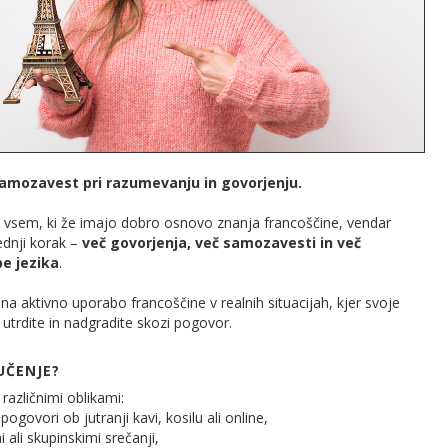
samozavest pri razumevanju in govorjenju.
 vsem, ki že imajo dobro osnovo znanja francoščine, vendar
lednji korak –
več govorjenja, več samozavesti in več
e jezika
.
 aktivno uporabo francoščine v realnih situacijah, kjer svoje
 utrdite in nadgradite skozi pogovor.
UČENJE?
različnimi oblikami:
ogovori ob jutranji kavi, kosilu ali online,
i ali skupinskimi srečanji,