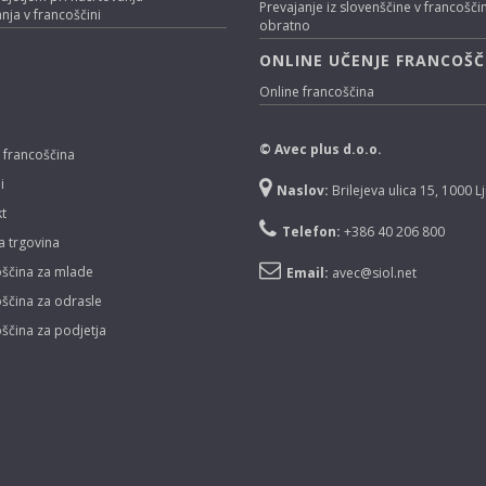
Prevajanje iz slovenščine v francošči
nja v francoščini
obratno
ONLINE UČENJE FRANCOŠČ
Online francoščina
© Avec plus d.o.o.
 francoščina
i
Naslov:
Brilejeva ulica 15, 1000 L
t
Telefon:
+386 40 206 800
a trgovina
ščina za mlade
Email:
avec@siol.net
ščina za odrasle
ščina za podjetja