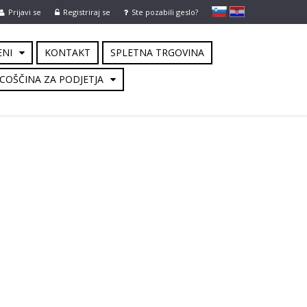
slovensko
Hrvaško
Prijavi se
Registriraj se
Ste pozabili geslo?
ENI
KONTAKT
SPLETNA TRGOVINA
COŠČINA ZA PODJETJA