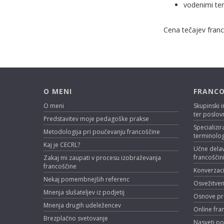
vodenimi te
Cena
tečajev franc
O MENI
FRANCO
O meni
Skupinski i
ter poslov
Predstavitev moje pedagoške prakse
Specializir
Metodologija pri poučevanju francoščine
terminolog
Kaj je CECRL?
Učne delav
francoščin
Zakaj mi zaupati v procesu izobraževanja
francoščine
Konverzacij
Nekaj pomembnejših referenc
Osvežitven
Mnenja slušateljev iz podjetij
Osnove pr
Mnenja drugih udeležencev
Online fra
Brezplačno svetovanje
Nasveti po