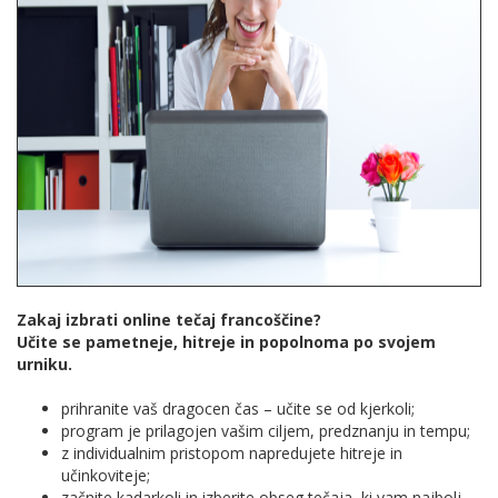
Zakaj izbrati online tečaj francoščine?
Učite se pametneje, hitreje in popolnoma po svojem
urniku.
prihranite vaš dragocen čas – učite se od kjerkoli;
program je prilagojen vašim ciljem, predznanju in tempu;
z individualnim pristopom napredujete hitreje in
učinkoviteje;
začnite kadarkoli in izberite obseg tečaja, ki vam najbolj