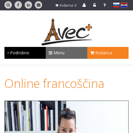
slovensko
Hrvaško
Košarica: 0
Podrobno
Menu
Košarica
Online francoščina