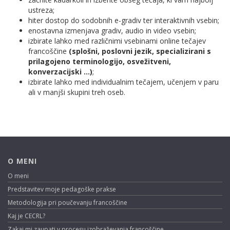
ustreza;
hiter dostop do sodobnih e-gradiv ter interaktivnih vsebin;
enostavna izmenjava gradiv, audio in video vsebin;
izbirate lahko med različnimi vsebinami online tečajev
francoščine
(splošni, poslovni jezik, specializirani s
prilagojeno terminologijo, osvežitveni,
konverzacijski ...)
;
izbirate lahko med individualnim tečajem, učenjem v paru
ali v manjši skupini treh oseb.
O MENI
O meni
Predstavitev moje pedagoške prakse
Metodologija pri poučevanju francoščine
Kaj je CECRL?
Zakaj mi zaupati v procesu izobraževanja francoščine