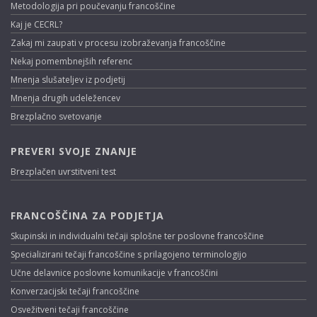
Metodologija pri poučevanju francoščine
Kaj je CECRL?
Zakaj mi zaupati v procesu izobraževanja francoščine
Nekaj pomembnejših referenc
Mnenja slušateljev iz podjetij
Mnenja drugih udeležencev
Brezplačno svetovanje
PREVERI SVOJE ZNANJE
Brezplačen uvrstitveni test
FRANCOŠČINA ZA PODJETJA
Skupinski in individualni tečaji splošne ter poslovne francoščine
Specializirani tečaji francoščine s prilagojeno terminologijo
Učne delavnice poslovne komunikacije v francoščini
Konverzacijski tečaji francoščine
Osvežitveni tečaji francoščine