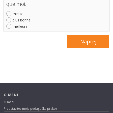
que moi.
mieux
plus bonne
meilleure
O MENI
O meni
Predstavitev moje pedagoške prakse