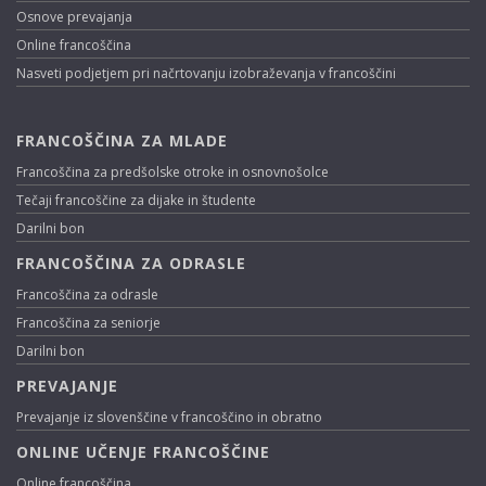
Osnove prevajanja
Online francoščina
Nasveti podjetjem pri načrtovanju izobraževanja v francoščini
FRANCOŠČINA ZA MLADE
Francoščina za predšolske otroke in osnovnošolce
Tečaji francoščine za dijake in študente
Darilni bon
FRANCOŠČINA ZA ODRASLE
Francoščina za odrasle
Francoščina za seniorje
Darilni bon
PREVAJANJE
Prevajanje iz slovenščine v francoščino in obratno
ONLINE UČENJE FRANCOŠČINE
Online francoščina