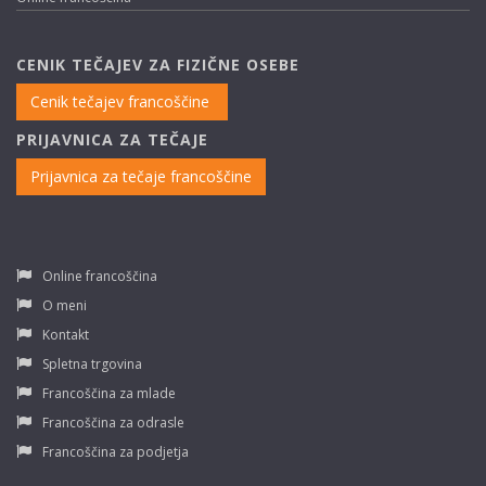
CENIK TEČAJEV ZA FIZIČNE OSEBE
Cenik tečajev francoščine
PRIJAVNICA ZA TEČAJE
Prijavnica za tečaje francoščine
Online francoščina
O meni
Kontakt
Spletna trgovina
Francoščina za mlade
Francoščina za odrasle
Francoščina za podjetja