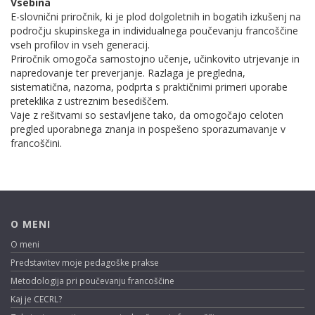
Vsebina
E-slovnični priročnik, ki je plod dolgoletnih in bogatih izkušenj na
področju skupinskega in individualnega poučevanju francoščine
vseh profilov in vseh generacij.
Priročnik omogoča samostojno učenje, učinkovito utrjevanje in
napredovanje ter preverjanje. Razlaga je pregledna,
sistematična, nazorna, podprta s praktičnimi primeri uporabe
preteklika z ustreznim besediščem.
Vaje z rešitvami so sestavljene tako, da omogočajo celoten
pregled uporabnega znanja in pospešeno sporazumavanje v
francoščini.
O MENI
O meni
Predstavitev moje pedagoške prakse
Metodologija pri poučevanju francoščine
Kaj je CECRL?