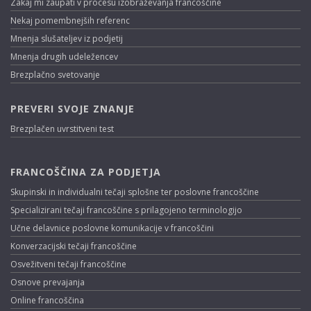
Zakaj mi zaupati v procesu izobraževanja francoščine
Nekaj pomembnejših referenc
Mnenja slušateljev iz podjetij
Mnenja drugih udeležencev
Brezplačno svetovanje
PREVERI SVOJE ZNANJE
Brezplačen uvrstitveni test
FRANCOŠČINA ZA PODJETJA
Skupinski in individualni tečaji splošne ter poslovne francoščine
Specializirani tečaji francoščine s prilagojeno terminologijo
Učne delavnice poslovne komunikacije v francoščini
Konverzacijski tečaji francoščine
Osvežitveni tečaji francoščine
Osnove prevajanja
Online francoščina