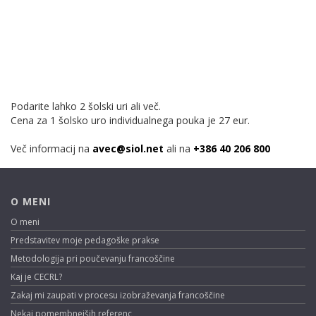
Podarite lahko 2 šolski uri ali več.
Cena za 1 šolsko uro individualnega pouka je 27 eur.
Več informacij na
avec@siol.net
ali na
+386 40 206 800
O MENI
O meni
Predstavitev moje pedagoške prakse
Metodologija pri poučevanju francoščine
Kaj je CECRL?
Zakaj mi zaupati v procesu izobraževanja francoščine
Nekaj pomembnejših referenc