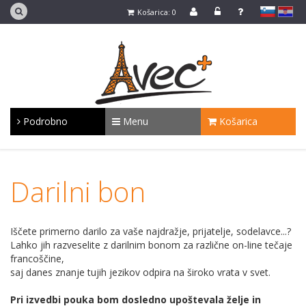
slovensko
Hrvaško
Košarica: 0
Podrobno
Menu
Košarica
Darilni bon
Iščete primerno darilo za vaše najdražje, prijatelje, sodelavce...?
Lahko jih razveselite z darilnim bonom za različne on-line tečaje
francoščine,
saj danes znanje tujih jezikov odpira na široko vrata v svet.
Pri izvedbi pouka bom dosledno upoštevala želje in