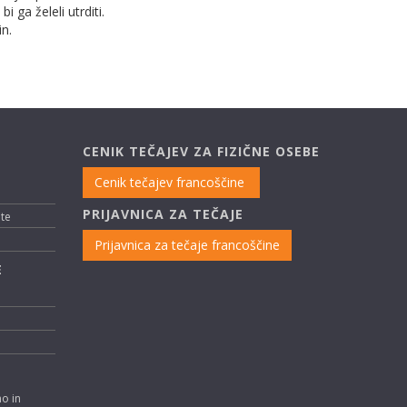
 ga želeli utrditi.
in.
CENIK TEČAJEV ZA FIZIČNE OSEBE
Cenik tečajev francoščine
PRIJAVNICA ZA TEČAJE
nte
Prijavnica za tečaje francoščine
E
no in