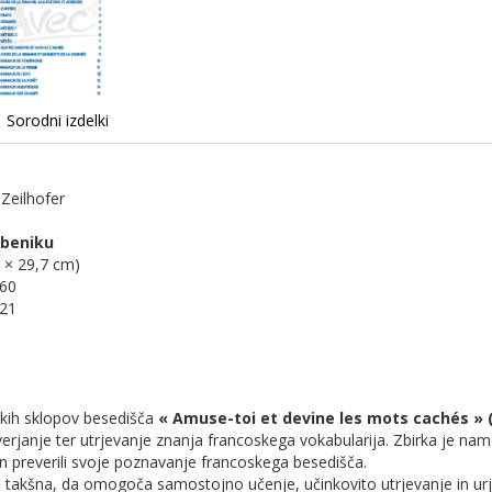
Sorodni izdelki
Zeilhofer
čbeniku
 × 29,7 cm)
60
21
skih sklopov besedišča
«
Amuse-toi et devine les mots cachés » (
verjanje ter utrjevanje znanja francoskega vokabularija. Zbirka je nam
i in preverili svoje poznavanje francoskega besedišča.
e takšna, da omogoča samostojno učenje, učinkovito utrjevanje in u