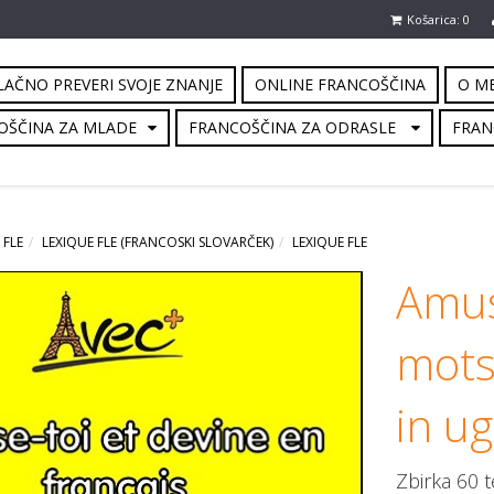
Košarica: 0
AČNO PREVERI SVOJE ZNANJE
ONLINE FRANCOŠČINA
O M
OŠČINA ZA MLADE
FRANCOŠČINA ZA ODRASLE
FRAN
 FLE
LEXIQUE FLE (FRANCOSKI SLOVARČEK)
LEXIQUE FLE
Amus
mots
in ug
Zbirka 60 