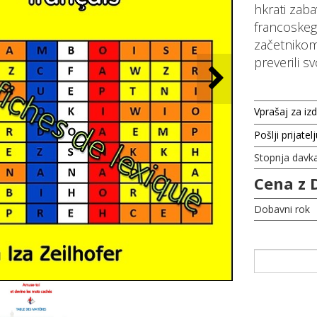
hkrati zaba
francoskeg
začetnikom 
preverili 
Vprašaj za iz
Pošlji prijatel
Stopnja davk
Cena z 
Dobavni rok