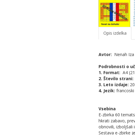
Opis izdelka
Avtor:
Nenah Iza 
Podrobnosti o u
1. Format:
A4 (21
2. Število strani:
3. Leto izdaje:
20
4. Jezik:
francoski
Vsebina
E-zbirka 60 temat
hkrati zabavo, pre
obnovili, izboljšal
Sestava e-zbirke j