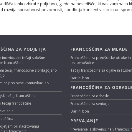
dišča lahko zbirate poljubno, glede na besedišče, ki vas zanima in ki bi
sed razvija sposobnost pozornosti, spodbuja koncentracijo in uri spom
ŠČINA ZA PODJETJA
FRANCOŠČINA ZA MLADE
n individualni tečaji splošne
Francoščina za predšolske otroke in
ne francoščine
osnovnošolce
ani tečaji francoščine s prilagojeno
Tečaji francoščine za dijake in štude
ijo
Darilni bon
nice poslovne komunikacije v
FRANCOŠČINA ZA ODRASL
i
ski tečaji francoščine
Francoščina za odrasle
i tečaji francoščine
Francoščina za seniorje
evajanja
Darilni bon
ncoščina
PREVAJANJE
djetjem pri načrtovanju
Prevajanje iz slovenščine v francošči
nja v francoščini