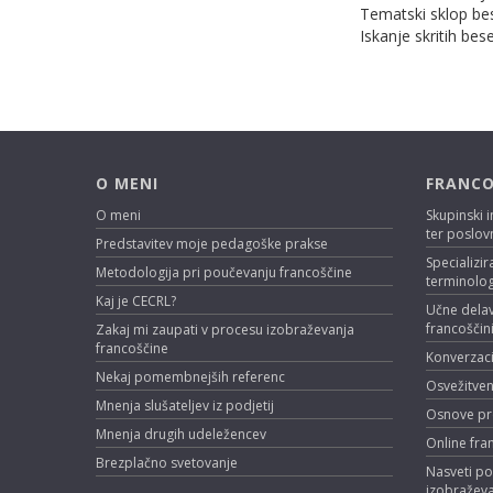
Tematski sklop bese
Iskanje skritih be
O MENI
FRANCO
O meni
Skupinski i
ter poslov
Predstavitev moje pedagoške prakse
Specializir
Metodologija pri poučevanju francoščine
terminolog
Kaj je CECRL?
Učne delav
francoščin
Zakaj mi zaupati v procesu izobraževanja
francoščine
Konverzacij
Nekaj pomembnejših referenc
Osvežitven
Mnenja slušateljev iz podjetij
Osnove pr
Mnenja drugih udeležencev
Online fra
Brezplačno svetovanje
Nasveti po
izobraževa