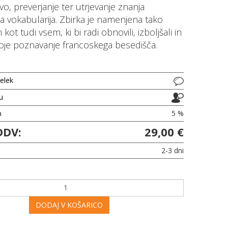
vo, preverjanje ter utrjevanje znanja
a vokabularija. Zbirka je namenjena tako
kot tudi vsem, ki bi radi obnovili, izboljšali in
svoje poznavanje francoskega besedišča.
delek
ju
a
5 %
DDV:
29,00 €
2-3 dni
DODAJ V KOŠARICO