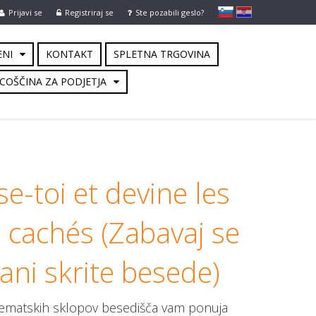
slovensko
Hrvaško
Prijavi se
Registriraj se
Ste pozabili geslo?
ENI
KONTAKT
SPLETNA TRGOVINA
COŠČINA ZA PODJETJA
e-toi et devine les
 cachés (Zabavaj se
ani skrite besede)
tematskih sklopov besedišča vam ponuja