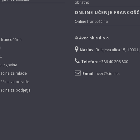
obratno
ONLINE UČENJE FRANCOŠČ
Online francoščina
© Avec plus d.o.o.
 francoščina
i
Naslov:
Brilejeva ulica 15, 1000 L
t
Telefon:
+386 40 206 800
a trgovina
ščina za mlade
Email:
avec@siol.net
ščina za odrasle
ščina za podjetja