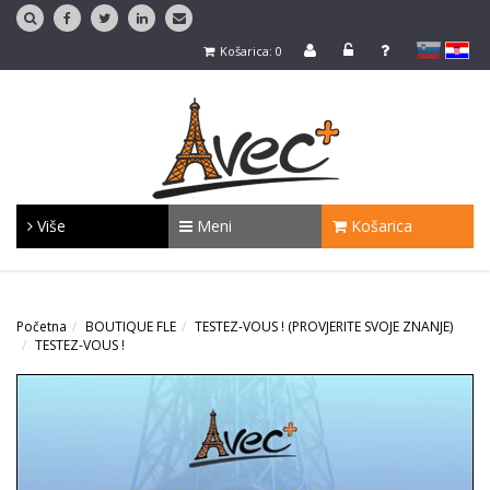
slovensko
Hrvaško
Košarica: 0
Više
Meni
Košarica
Početna
BOUTIQUE FLE
TESTEZ-VOUS ! (PROVJERITE SVOJE ZNANJE)
TESTEZ-VOUS !