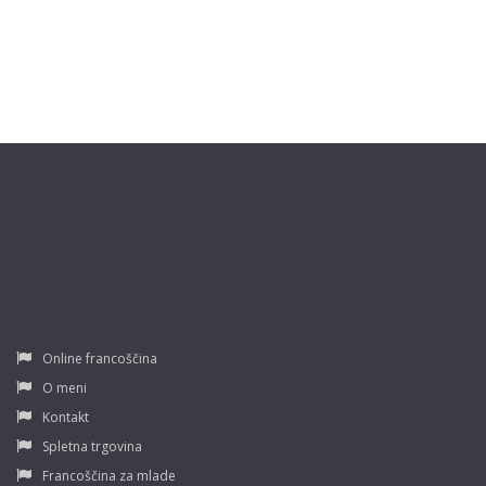
Online francoščina
O meni
Kontakt
Spletna trgovina
Francoščina za mlade