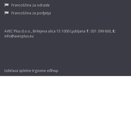
Francoščina za odrasle
Francoščina za podjetja
AVEC Plus d.o.o., Brilejeva ulica 15 1000 Ljubljana
T:
031 399 600,
E:
info@avecplus.eu
Izdelava spletne trgovine