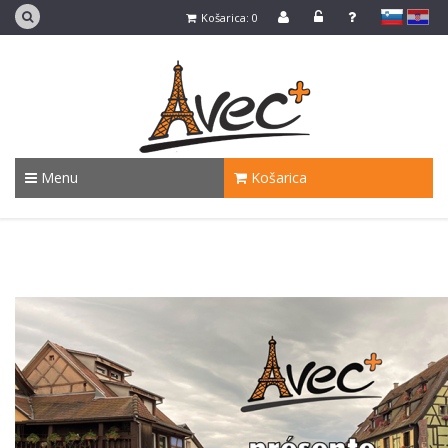
slovensko
Hrvaško
Košarica: 0
Menu
Košarica