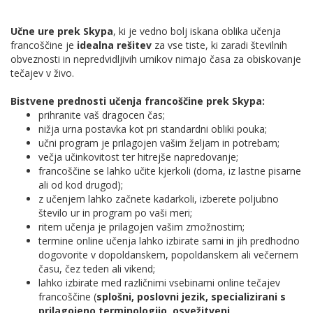
Učne ure prek Skypa
, ki je vedno bolj iskana oblika učenja
francoščine je
idealna rešitev
za vse tiste, ki zaradi številnih
obveznosti in nepredvidljivih urnikov nimajo časa za obiskovanje
tečajev v živo.
Bistvene prednosti učenja francoščine prek Skypa:
prihranite vaš dragocen čas;
nižja urna postavka kot pri standardni obliki pouka;
učni program je prilagojen vašim željam in potrebam;
večja učinkovitost ter hitrejše napredovanje;
francoščine se lahko učite kjerkoli (doma, iz lastne pisarne
ali od kod drugod);
z učenjem lahko začnete kadarkoli, izberete poljubno
število ur in program po vaši meri;
ritem učenja je prilagojen vašim zmožnostim;
termine online učenja lahko izbirate sami in jih predhodno
dogovorite v dopoldanskem, popoldanskem ali večernem
času, čez teden ali vikend;
lahko izbirate med različnimi vsebinami online tečajev
francoščine (
splošni, poslovni jezik,
specializirani s
prilagojeno terminologijo, osvežitveni,