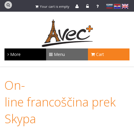
slovensko
Hrvaško
english
Your cart is empty
More
Menu
Cart
On-
line francoščina prek
Skypa