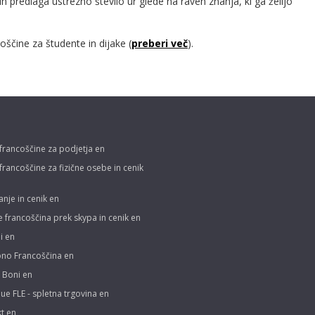
 predlaga ustrezno število ur glede na raven znanja, ki ga želijo
oščine za študente in dijake (
preberi več
).
 francoščine za podjetja en
 francoščine za fizične osebe in cenik
anje in cenik en
e francoščina prek skypa in cenik en
i en
ono Francoščina en
i Boni en
ue FLE - spletna trgovina en
t en