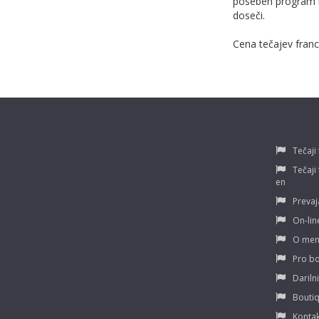
poseben program in
doseči.
Cena
tečajev franc
Tečaji
Tečaji
en
Prevaj
On-lin
O men
Pro b
Dariln
Boutiq
Kontak