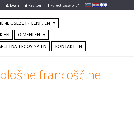
slovensko
Hrvaško
english
Login
Register
Forgot password?
IČNE OSEBE IN CENIK EN
K EN
O MENI EN
 SPLETNA TRGOVINA EN
KONTAKT EN
 splošne francoščine