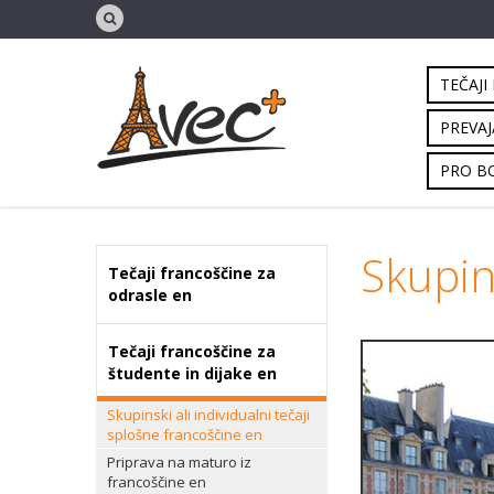
TEČAJI
PREVAJ
PRO B
Skupins
Tečaji francoščine za
odrasle en
Tečaji francoščine za
študente in dijake en
Skupinski ali individualni tečaji
splošne francoščine en
Priprava na maturo iz
francoščine en