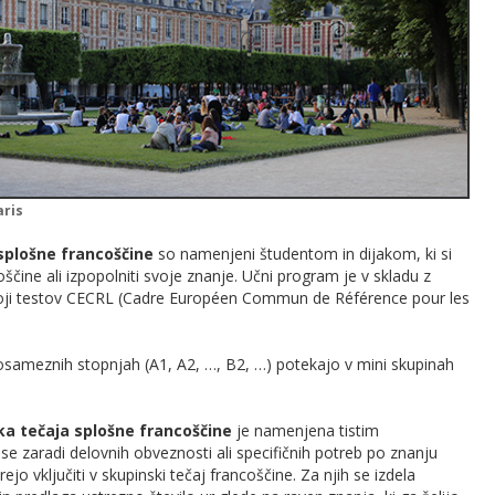
aris
 splošne francoščine
so namenjeni študentom in dijakom, ki si
coščine ali izpopolniti svoje znanje. Učni program je v skladu z
ji testov CECRL (Cadre Européen Commun de Référence pour les
posameznih stopnjah (A1, A2, …, B2, …) potekajo v mini skupinah
ika tečaja splošne francoščine
je namenjena tistim
e zaradi delovnih obveznosti ali specifičnih potreb po znanju
jo vključiti v skupinski tečaj francoščine. Za njih se izdela