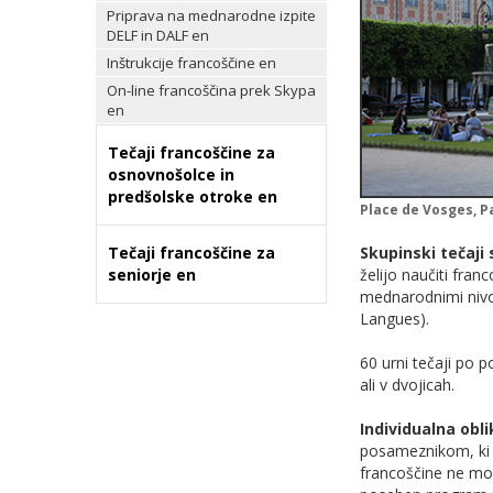
Priprava na mednarodne izpite
DELF in DALF en
Inštrukcije francoščine en
On-line francoščina prek Skypa
en
Tečaji francoščine za
osnovnošolce in
predšolske otroke en
Place de Vosges, P
Tečaji francoščine za
Skupinski tečaji
seniorje en
želijo naučiti fran
mednarodnimi nivo
Langues).
60 urni tečaji po 
ali v dvojicah.
Individualna obl
posameznikom, ki s
francoščine ne more