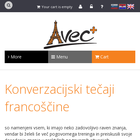
slovensko
Hrvaško
english
Your cart is empty
More
Menu
Cart
Konverzacijski tečaji
francoščine
so namenjeni vsem, ki imajo neko zadovoljivo raven znanja,
vendar bi želeli še več pogovornega treninga in preiskusili svoje