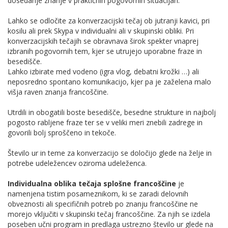
dosedanje znanje v praktičnih pogovornih situacijah.
Lahko se odločite za konverzacijski tečaj ob jutranji kavici, pri
kosilu ali prek Skypa v individualni ali v skupinski obliki. Pri
konverzacijskih tečajih se obravnava širok spekter vnaprej
izbranih pogovornih tem, kjer se utrujejo uporabne fraze in
besedišče.
Lahko izbirate med vodeno (igra vlog, debatni krožki …) ali
neposredno spontano komunikacijo, kjer pa je zaželena malo
višja raven znanja francoščine.
Utrdili in obogatili boste besedišče, besedne strukture in najbolj
pogosto rabljene fraze ter se v veliki meri znebili zadrege in
govorili bolj sproščeno in tekoče.
Število ur in teme za konverzacijo se določijo glede na želje in
potrebe udeležencev oziroma udeleženca.
Individualna oblika tečaja splošne francoščin
e
je
namenjena tistim posameznikom, ki se zaradi delovnih
obveznosti ali specifičnih potreb po znanju francoščine ne
morejo vključiti v skupinski tečaj francoščine. Za njih se izdela
poseben učni program in predlaga ustrezno število ur glede na